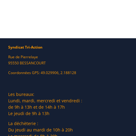
Syndicat Tri-Action
Rue de Pierrelaye
95550 BESSANCOURT
Coordonnées GPS: 49.029906, 2.188128
Les bureaux:
Lundi, mardi, mercredi et vendredi :
de 9h à 13h et de 14h à 17h
Le jeudi de 9h à 13h
La déchèterie :
Du jeudi au mardi de 10h à 20h