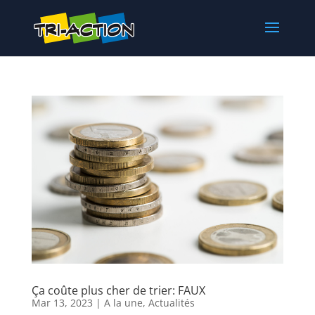
Ça coûte plus cher de trier: FAUX
Mar 13, 2023
|
A la une
,
Actualités