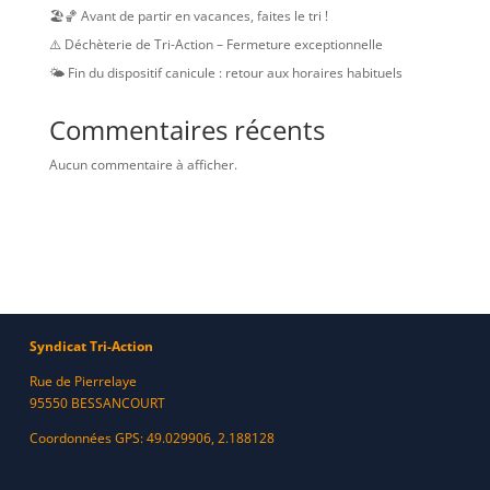
🏖️🏀 Avant de partir en vacances, faites le tri !
⚠️ Déchèterie de Tri-Action – Fermeture exceptionnelle
🌤️ Fin du dispositif canicule : retour aux horaires habituels
Commentaires récents
Aucun commentaire à afficher.
Syndicat Tri-Action
Rue de Pierrelaye
95550 BESSANCOURT
Coordonnées GPS: 49.029906, 2.188128