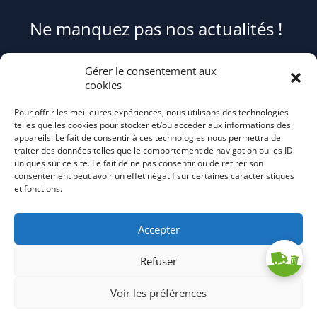
Ne manquez pas nos actualités !
Pour être informé(e) des évènements du syndicat et recevoir des
Gérer le consentement aux
conseils et astuces pour mieux trier et réduire vos déchets,
cookies
abonnez-
Pour offrir les meilleures expériences, nous utilisons des technologies
vous au flash info bi-mensuel Tri Action!
telles que les cookies pour stocker et/ou accéder aux informations des
appareils. Le fait de consentir à ces technologies nous permettra de
traiter des données telles que le comportement de navigation ou les ID
uniques sur ce site. Le fait de ne pas consentir ou de retirer son
consentement peut avoir un effet négatif sur certaines caractéristiques
et fonctions.
Accepter
Refuser
Voir les préférences
S'abonner