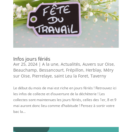
Infos jours fériés
Avr 25, 2024
|
A la une
,
Actualités
,
Auvers sur Oise
,
Beauchamp
,
Bessancourt
,
Frépillon
,
Herblay
,
Méry
sur Oise
,
Pierrelaye
,
saint Leu la Foret
,
Taverny
Le début du mois de mai est riche en jours fériés ! Retrouvez ici
les infos de collecte et d’ouverture de la déchèterie ! Les
collectes sont maintenues les jours fériés, celles des 1er, 8 et 9
mai auront donc lieu comme d’habitude ! Pensez à sortir votre
bac la...