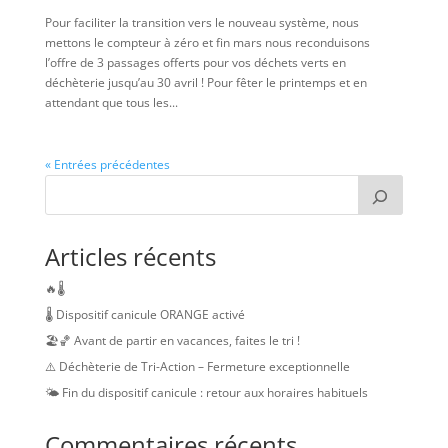
Pour faciliter la transition vers le nouveau système, nous
mettons le compteur à zéro et fin mars nous reconduisons
l’offre de 3 passages offerts pour vos déchets verts en
déchèterie jusqu’au 30 avril ! Pour fêter le printemps et en
attendant que tous les...
« Entrées précédentes
Articles récents
🔥🌡️
🌡️ Dispositif canicule ORANGE activé
🏖️🏀 Avant de partir en vacances, faites le tri !
⚠️ Déchèterie de Tri-Action – Fermeture exceptionnelle
🌤️ Fin du dispositif canicule : retour aux horaires habituels
Commentaires récents