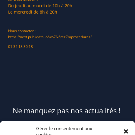
Du jeudi au mardi de 10h à 20h
Le mercredi de 8h à 20h
Nous contacter :
https://next.publidata.io/wo7N6tez7n/procedures/
01 34 18 30 18
Ne manquez pas nos actualités !
Pour être informé(e) des évènements du syndicat et recevoir des
Gérer le consentement aux
conseils et astuces pour mieux trier et réduire vos déchets,
cookies