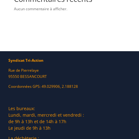
Aucun commentaire à afficher.
Syndicat Tri-Action
Rue de Pierrelaye
95550 BESSANCOURT
Coordonnées GPS: 49.029906, 2.188128
Les bureaux:
Lundi, mardi, mercredi et vendredi :
de 9h à 13h et de 14h à 17h
Le jeudi de 9h à 13h
La déchèterie :