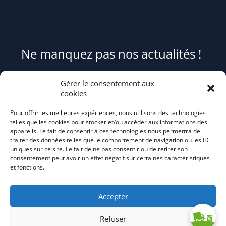
Ne manquez pas nos actualités !
Pour être informé(e) des évènements du syndicat et recevoir des
Gérer le consentement aux
conseils et astuces pour mieux trier et réduire vos déchets,
cookies
abonnez-
Pour offrir les meilleures expériences, nous utilisons des technologies
vous au flash info bi-mensuel Tri Action!
telles que les cookies pour stocker et/ou accéder aux informations des
appareils. Le fait de consentir à ces technologies nous permettra de
traiter des données telles que le comportement de navigation ou les ID
uniques sur ce site. Le fait de ne pas consentir ou de retirer son
consentement peut avoir un effet négatif sur certaines caractéristiques
et fonctions.
Accepter
Refuser