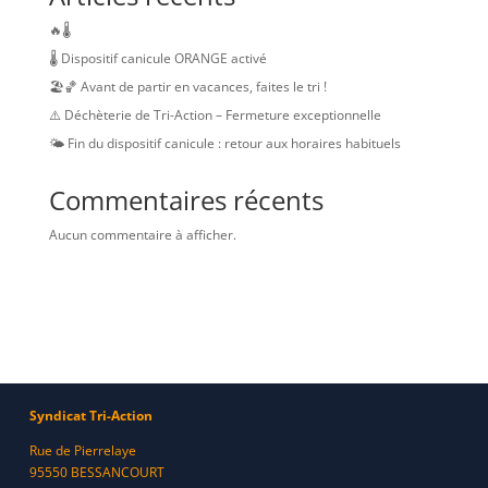
🔥🌡️
🌡️ Dispositif canicule ORANGE activé
🏖️🏀 Avant de partir en vacances, faites le tri !
⚠️ Déchèterie de Tri-Action – Fermeture exceptionnelle
🌤️ Fin du dispositif canicule : retour aux horaires habituels
Commentaires récents
Aucun commentaire à afficher.
Syndicat Tri-Action
Rue de Pierrelaye
95550 BESSANCOURT