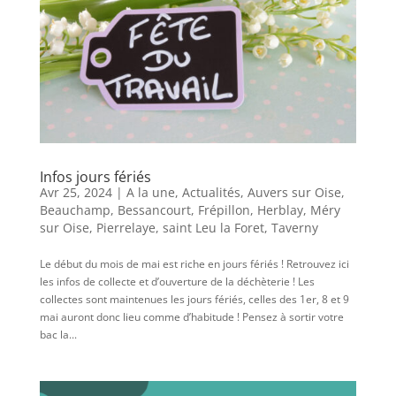
Infos jours fériés
Avr 25, 2024
|
A la une
,
Actualités
,
Auvers sur Oise
,
Beauchamp
,
Bessancourt
,
Frépillon
,
Herblay
,
Méry
sur Oise
,
Pierrelaye
,
saint Leu la Foret
,
Taverny
Le début du mois de mai est riche en jours fériés ! Retrouvez ici
les infos de collecte et d’ouverture de la déchèterie ! Les
collectes sont maintenues les jours fériés, celles des 1er, 8 et 9
mai auront donc lieu comme d’habitude ! Pensez à sortir votre
bac la...