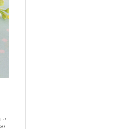
ie !
sez