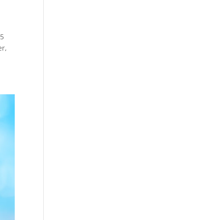
15
er,