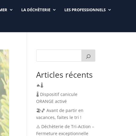
RMER
LA DÉCHÈTERIE
LES PROFESSIONNELS
Articles récents
🔥🌡️
🌡️ Dispositif canicule
ORANGE activé
🏖️🏀 Avant de partir en
vacances, faites le tri !
⚠️ Déchèterie de Tri-Action –
Fermeture exceptionnelle