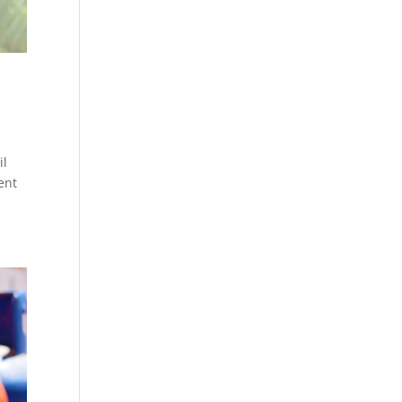
il
ent