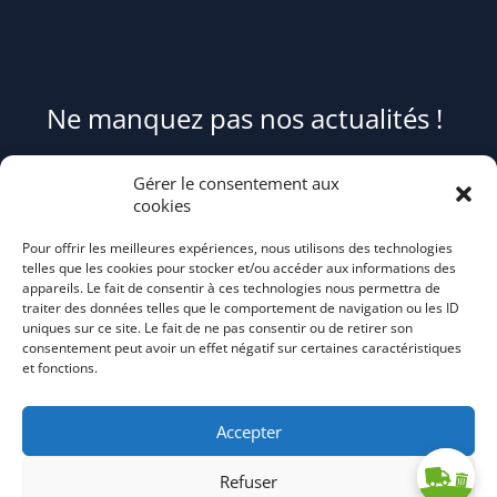
Ne manquez pas nos actualités !
Pour être informé(e) des évènements du syndicat et recevoir des
Gérer le consentement aux
conseils et astuces pour mieux trier et réduire vos déchets,
cookies
abonnez-
Pour offrir les meilleures expériences, nous utilisons des technologies
vous au flash info bi-mensuel Tri Action!
telles que les cookies pour stocker et/ou accéder aux informations des
appareils. Le fait de consentir à ces technologies nous permettra de
traiter des données telles que le comportement de navigation ou les ID
uniques sur ce site. Le fait de ne pas consentir ou de retirer son
consentement peut avoir un effet négatif sur certaines caractéristiques
et fonctions.
Accepter
Refuser