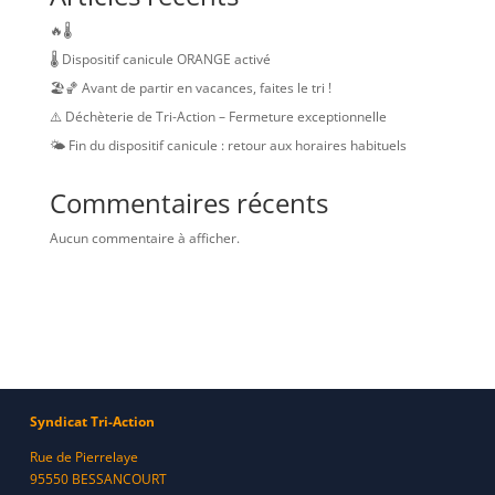
🔥🌡️
🌡️ Dispositif canicule ORANGE activé
🏖️🏀 Avant de partir en vacances, faites le tri !
⚠️ Déchèterie de Tri-Action – Fermeture exceptionnelle
🌤️ Fin du dispositif canicule : retour aux horaires habituels
Commentaires récents
Aucun commentaire à afficher.
Syndicat Tri-Action
Rue de Pierrelaye
95550 BESSANCOURT