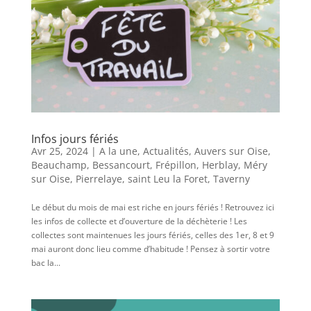
Infos jours fériés
Avr 25, 2024
|
A la une
,
Actualités
,
Auvers sur Oise
,
Beauchamp
,
Bessancourt
,
Frépillon
,
Herblay
,
Méry
sur Oise
,
Pierrelaye
,
saint Leu la Foret
,
Taverny
Le début du mois de mai est riche en jours fériés ! Retrouvez ici
les infos de collecte et d’ouverture de la déchèterie ! Les
collectes sont maintenues les jours fériés, celles des 1er, 8 et 9
mai auront donc lieu comme d’habitude ! Pensez à sortir votre
bac la...