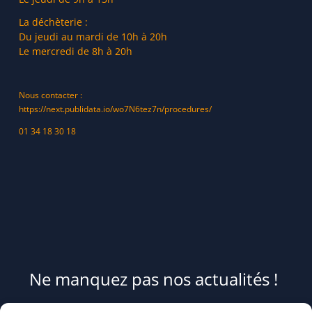
La déchèterie :
Du jeudi au mardi de 10h à 20h
Le mercredi de 8h à 20h
Nous contacter :
https://next.publidata.io/wo7N6tez7n/procedures/
01 34 18 30 18
Ne manquez pas nos actualités !
Pour être informé(e) des évènements du syndicat et recevoir des