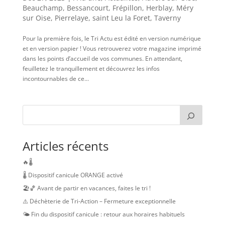
Beauchamp
,
Bessancourt
,
Frépillon
,
Herblay
,
Méry
sur Oise
,
Pierrelaye
,
saint Leu la Foret
,
Taverny
Pour la première fois, le Tri Actu est édité en version numérique
et en version papier ! Vous retrouverez votre magazine imprimé
dans les points d’accueil de vos communes. En attendant,
feuilletez le tranquillement et découvrez les infos
incontournables de ce...
Articles récents
🔥🌡️
🌡️ Dispositif canicule ORANGE activé
🏖️🏀 Avant de partir en vacances, faites le tri !
⚠️ Déchèterie de Tri-Action – Fermeture exceptionnelle
🌤️ Fin du dispositif canicule : retour aux horaires habituels