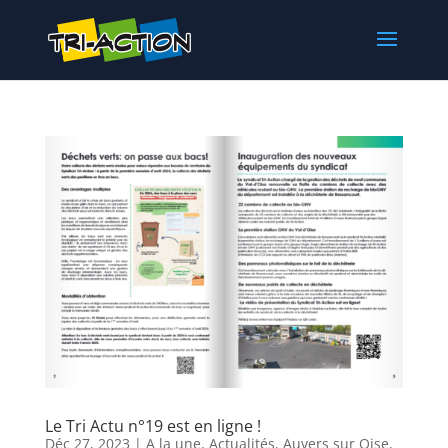
Le Tri Actu n°19 est en ligne !
Déc 27, 2023
|
A la une
,
Actualités
,
Auvers sur Oise
,