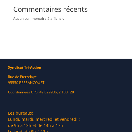
Commentaires récents
Aucun commentaire à afficher.
Syndicat Tri-Action
Rue de Pierrelaye
95550 BESSANCOURT
Coordonnées GPS: 49.029906, 2.188128
Les bureaux:
Lundi, mardi, mercredi et vendredi :
de 9h à 13h et de 14h à 17h
Le jeudi de 9h à 13h