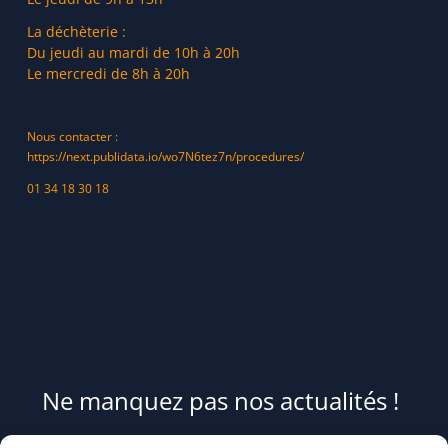
La déchèterie :
Du jeudi au mardi de 10h à 20h
Le mercredi de 8h à 20h
Nous contacter :
https://next.publidata.io/wo7N6tez7n/procedures/
01 34 18 30 18
Ne manquez pas nos actualités !
Pour être informé(e) des évènements du syndicat et recevoir des