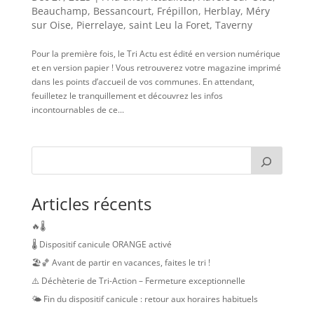
Beauchamp
,
Bessancourt
,
Frépillon
,
Herblay
,
Méry
sur Oise
,
Pierrelaye
,
saint Leu la Foret
,
Taverny
Pour la première fois, le Tri Actu est édité en version numérique
et en version papier ! Vous retrouverez votre magazine imprimé
dans les points d’accueil de vos communes. En attendant,
feuilletez le tranquillement et découvrez les infos
incontournables de ce...
Articles récents
🔥🌡️
🌡️ Dispositif canicule ORANGE activé
🏖️🏀 Avant de partir en vacances, faites le tri !
⚠️ Déchèterie de Tri-Action – Fermeture exceptionnelle
🌤️ Fin du dispositif canicule : retour aux horaires habituels