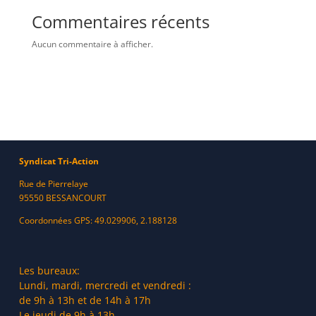
Commentaires récents
Aucun commentaire à afficher.
Syndicat Tri-Action
Rue de Pierrelaye
95550 BESSANCOURT
Coordonnées GPS: 49.029906, 2.188128
Les bureaux:
Lundi, mardi, mercredi et vendredi :
de 9h à 13h et de 14h à 17h
Le jeudi de 9h à 13h