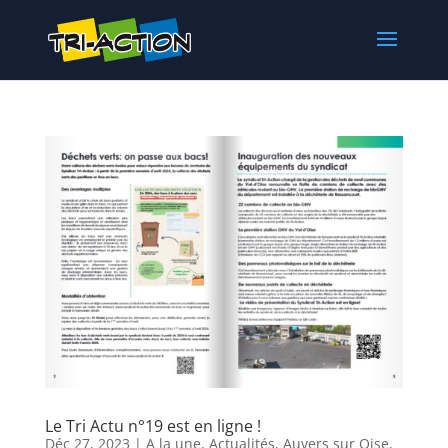
Le Tri Actu n°19 est en ligne !
Déc 27, 2023
|
A la une
,
Actualités
,
Auvers sur Oise
,