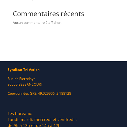
Commentaires récents
Aucun commentaire à afficher.
Syndicat Tri-Action
Rue de Pierrelaye
95550 BESSANCOURT
Coordonnées GPS: 49.029906, 2.188128
Les bureaux:
Lundi, mardi, mercredi et vendredi :
de 9h à 13h et de 14h à 17h