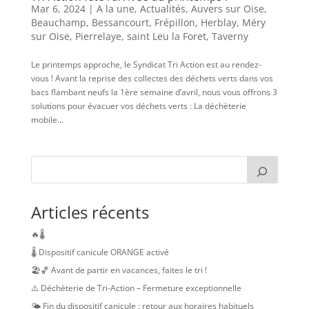
Mar 6, 2024
|
A la une
,
Actualités
,
Auvers sur Oise
,
Beauchamp
,
Bessancourt
,
Frépillon
,
Herblay
,
Méry
sur Oise
,
Pierrelaye
,
saint Leu la Foret
,
Taverny
Le printemps approche, le Syndicat Tri Action est au rendez-
vous ! Avant la reprise des collectes des déchets verts dans vos
bacs flambant neufs la 1ère semaine d’avril, nous vous offrons 3
solutions pour évacuer vos déchets verts : La déchèterie
mobile...
Articles récents
🔥🌡️
🌡️ Dispositif canicule ORANGE activé
🏖️🏀 Avant de partir en vacances, faites le tri !
⚠️ Déchèterie de Tri-Action – Fermeture exceptionnelle
🌤️ Fin du dispositif canicule : retour aux horaires habituels